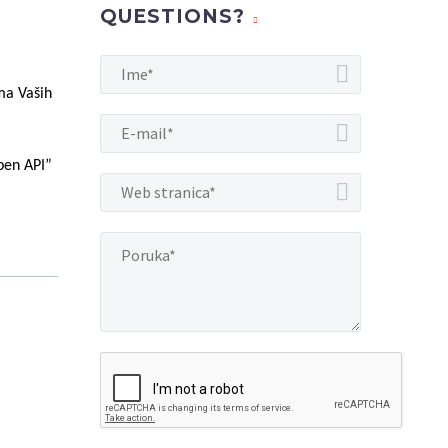
QUESTIONS?
ma Vaših
pen API”